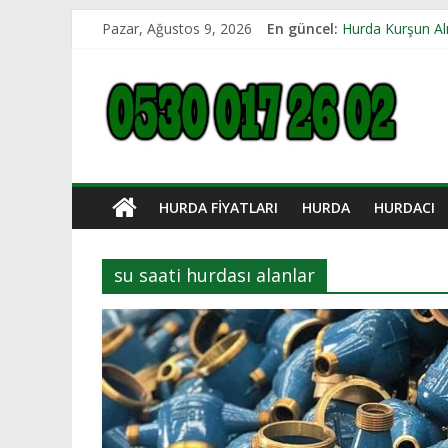
Skip
Pazar, Ağustos 9, 2026
En güncel:
Hurda Kurşun Al
to
Silivri Hurdacı 
content
Beylikdüzü Hurd
Süleymanpaşa Hu
İstanbul Hurdacı
HURDA FIYATLARI
HURDA
HURDACI
su saati hurdası alanlar