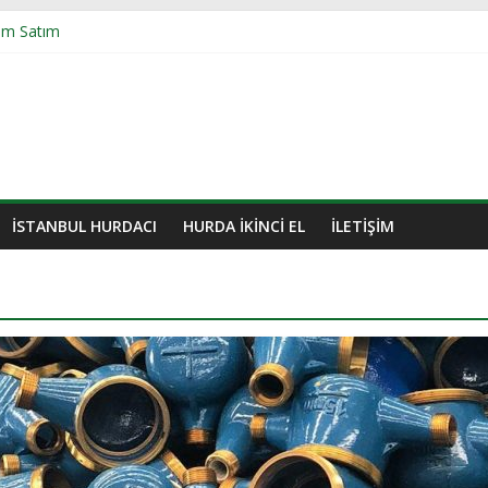
ım Satım
Geri Dönüşüm Hizmeti
acı Adresten Hurda Toplama Hizmeti
rdacı Hurda Alımı
İSTANBUL HURDACI
HURDA IKINCI EL
İLETIŞIM