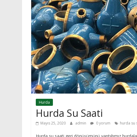
Hurda
Hurda Su Saati
Mayıs 25, 2020
admin
0 yorum
hurda su 
Hurda su saati geri dönüşümünü yaptığımız hurdalarda