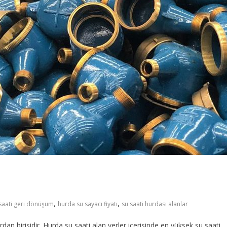
,
,
saati geri dönüşüm
hurda su sayacı fiyatı
su saati hurdası alanlar
n birisidir. Hurda su saati alan yerler içerisinde en yüksek su saati